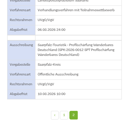
Vergabestelle
Landespolizeipräsidium Saarland
Verfahrensart
Verhandlungsverfahren mit Teilnahmewettbewerb
Rechtsrahmen
UVgO/VgV
Abgabefrist
06.08.2026 24:00
Ausschreibung
Saarpfalz-Touristik - Profilschärfung Wanderbares
Deutschland (SPK-2026-0012 SPT Profilschärfung
Wanderbares Deutschland)
Vergabestelle
Saarpfalz-Kreis
Verfahrensart
Öffentliche Ausschreibung
Rechtsrahmen
UVgO/VgV
Abgabefrist
10.08.2026 10:00
‹
1
2