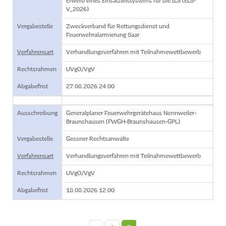
Erwerb eines Einsatzleitsystems für die ILS (ELS-
V_2026)
Vergabestelle
Zweckverband für Rettungsdienst und
Feuerwehralarmierung Saar
Verfahrensart
Verhandlungsverfahren mit Teilnahmewettbewerb
Rechtsrahmen
UVgO/VgV
Abgabefrist
27.08.2026 24:00
Ausschreibung
Generalplaner Feuerwehrgerätehaus Nonnweiler-
Braunshausen (FWGH-Braunshausen-GPL)
Vergabestelle
Gessner Rechtsanwälte
Verfahrensart
Verhandlungsverfahren mit Teilnahmewettbewerb
Rechtsrahmen
UVgO/VgV
Abgabefrist
18.08.2026 12:00