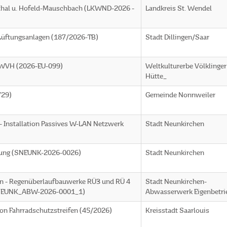
rthal u. Hofeld-Mauschbach (LKWND-2026 -
Landkreis St. Wendel
i Lüftungsanlagen (187/2026-TB)
Stadt Dillingen/Saar
h WVH (2026-EU-099)
Weltkulturerbe Völklinger
Hütte_
729)
Gemeinde Nonnweiler
 - Installation Passives W-LAN Netzwerk
Stadt Neunkirchen
erung (SNEUNK-2026-0026)
Stadt Neunkirchen
n - Regenüberlaufbauwerke RÜ3 und RÜ 4
Stadt Neunkirchen-
(SNEUNK_ABW-2026-0001_1)
Abwasserwerk Eigenbetri
n Fahrradschutzstreifen (45/2026)
Kreisstadt Saarlouis