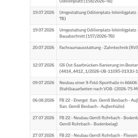
Odilienplatz (158/2026-TB)
19.07.2026
Umgestaltung Odilienplatz-Weinligplatz 
TB)
19.07.2026
Umgestaltung Odilienplatz-Weinligplatz -
Bauabschnitt (157/2026-TB)
20.07.2026
Fachraumausstattung - Zahntechnik (RV
12.07.2026
GS Ost Saarbrücken-Sanierung im Besta
(4414_4412_1/2026-UB-11035-013,IU-
09.07.2026
Neubau einer 3-Feld-Sporthalle in 66606
Stahlbauarbeiten nach VOB- (2026-75-M
06.08.2026
FB 22 - Energet. San. GemS Bexbach - Au
San. GemS Bexbach - Außenhülle)
27.07.2026
FB 22 - Neubau GemS Rohrbach - Bodenb
GemS Rohrbach - Bodenbelag)
27.07.2026
FB 22 - Neubau GemS Rohrbach - Fliese