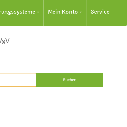
erungssysteme
Mein Konto
Service
VgV
Suchen