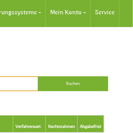
erungssysteme
Mein Konto
Service
Suchen
Verfahrensart
Rechtsrahmen
Abgabefrist