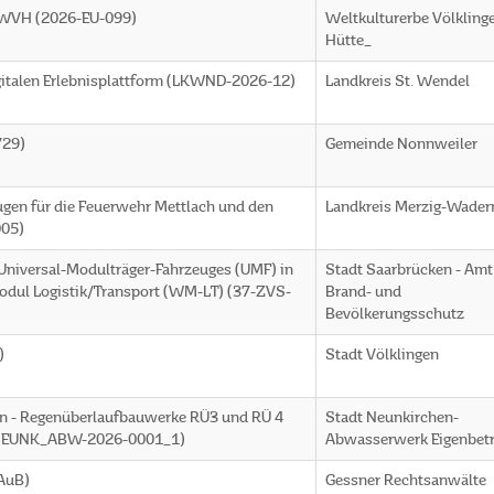
h WVH (2026-EU-099)
Weltkulturerbe Völkling
Hütte_
igitalen Erlebnisplattform (LKWND-2026-12)
Landkreis St. Wendel
729)
Gemeinde Nonnweiler
gen für die Feuerwehr Mettlach und den
Landkreis Merzig-Wader
005)
Universal-Modulträger-Fahrzeuges (UMF) in
Stadt Saarbrücken - Amt
dul Logistik/Transport (WM-LT) (37-ZVS-
Brand- und
Bevölkerungsschutz
)
Stadt Völklingen
n - Regenüberlaufbauwerke RÜ3 und RÜ 4
Stadt Neunkirchen-
(SNEUNK_ABW-2026-0001_1)
Abwasserwerk Eigenbetr
AuB)
Gessner Rechtsanwälte